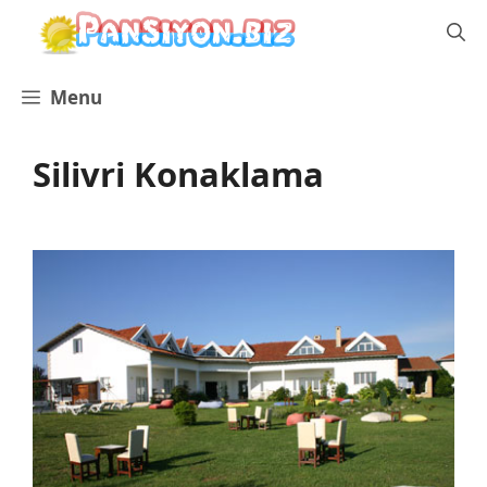
İçeriğe
atla
Menu
Silivri Konaklama