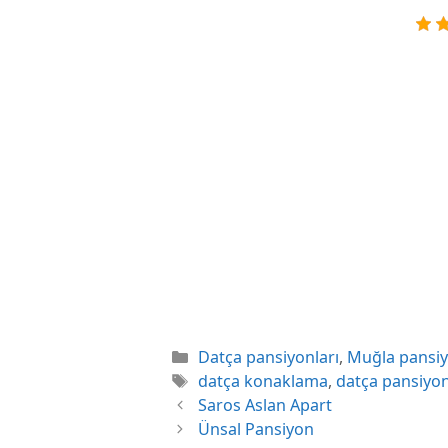
Kategoriler
Datça pansiyonları
,
Muğla pansi
Etiketler
datça konaklama
,
datça pansiyon 
Saros Aslan Apart
Ünsal Pansiyon