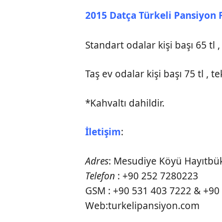
2015 Datça Türkeli Pansiyon F
Standart odalar kişi başı 65 tl , 
Taş ev odalar kişi başı 75 tl , tek
*Kahvaltı dahildir.
İletişim
:
Adres
: Mesudiye Köyü Hayıtbü
Telefon
: +90 252 7280223
GSM : +90 531 403 7222 & +90
Web:turkelipansiyon.com