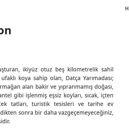
H
yon
şturan, ikiyüz otuz beş kilometrelik sahil
rili ufaklı koya sahip olan, Datça Yarımadası;
 armağan alan bakir ve yıpranmamış doğası,
tel gibi işlenmiş eşsiz koyları, sıcak, içten
k tatları, turistik tesisleri ve tarihe ev
eldikten sonra bir daha vazgeçemeyeceğiniz,
idir.