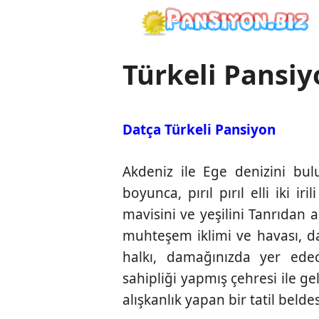
İçeriğe
atla
Türkeli Pansi
Datça Türkeli Pansiyon
Akdeniz ile Ege denizini bulu
boyunca, pırıl pırıl elli iki i
mavisini ve yeşilini Tanrıdan
muhteşem iklimi ve havası, dan
halkı, damağınızda yer edece
sahipliği yapmış çehresi ile g
alışkanlık yapan bir tatil beldes