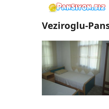
İçeriğe
atla
Veziroglu-Pans