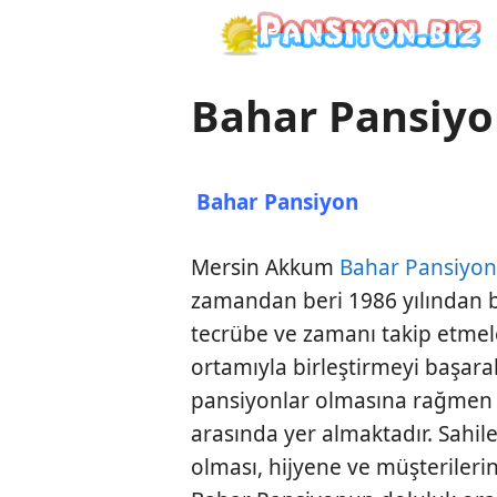
İçeriğe
atla
Bahar Pansiy
Bahar Pansiyon
Mersin Akkum
Bahar Pansiyo
zamandan beri 1986 yılından be
tecrübe ve zamanı takip etmele
ortamıyla birleştirmeyi başara
pansiyonlar olmasına rağmen 
arasında yer almaktadır. Sahil
olması, hijyene ve müşteriler