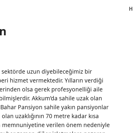
H
on
n
sektörde uzun diyebileceğimiz bir
ri hizmet vermektedir. Yılların verdiği
rinden olsa gerek profesyonelliği aile
bilmişlerdir. Akkum’da sahile uzak olan
Bahar Pansiyon sahile yakın pansiyonlar
e olan uzaklığının 70 metre kadar kısa
in memnuniyetine verilen önem nedeniyle