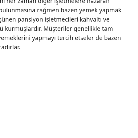
nı her zaman diğer işletmelere nazaran
ak bulunmasına rağmen bazen yemek yapmak
ünen pansiyon işletmecileri kahvaltı ve
 kurmuşlardır. Müşteriler genellikle tam
emeklerini yapmayı tercih etseler de bazen
dırlar.