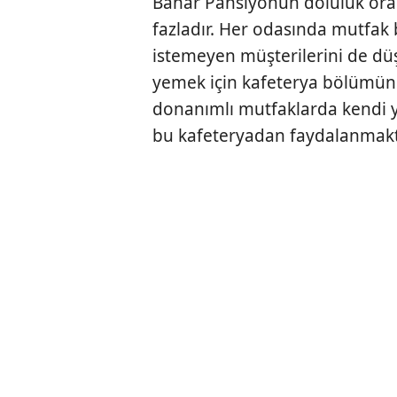
Bahar Pansiyonun doluluk ora
fazladır. Her odasında mutf
istemeyen müşterilerini de düş
yemek için kafeterya bölümünü
donanımlı mutfaklarda kendi y
bu kafeteryadan faydalanmakta