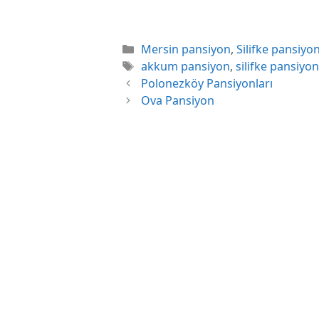
Kategoriler
Mersin pansiyon
,
Silifke pansiyon
Etiketler
akkum pansiyon
,
silifke pansiyon
Polonezköy Pansiyonları
Ova Pansiyon