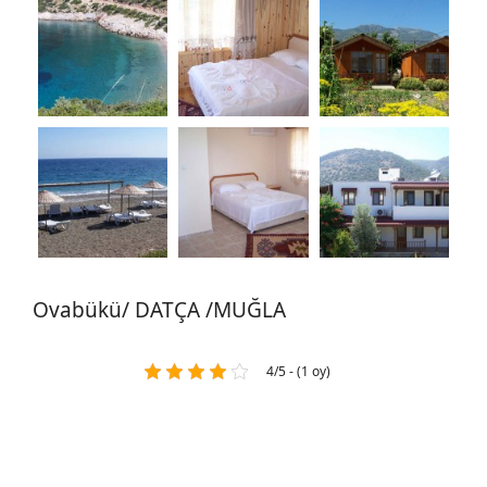
Ovabükü/ DATÇA /MUĞLA
4/5 - (1 oy)