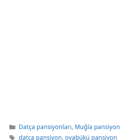
Kategoriler
Datça pansiyonları
,
Muğla pansiyon
Etiketler
datça pansiyon
,
ovabükü pansiyon