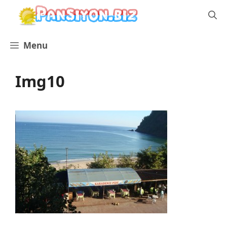
İçeriğe
atla
Menu
Img10