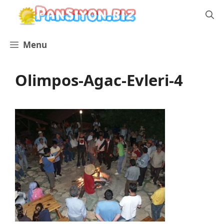
İçeriğe
atla
Menu
Olimpos-Agac-Evleri-4