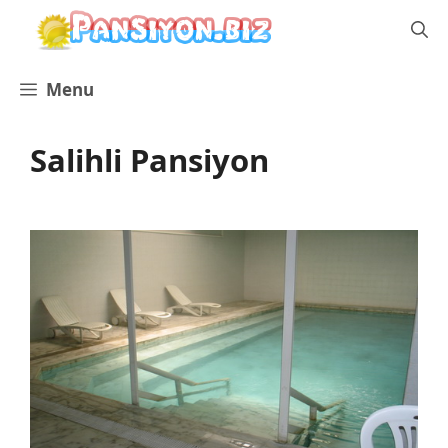
İçeriğe
atla
Menu
Salihli Pansiyon