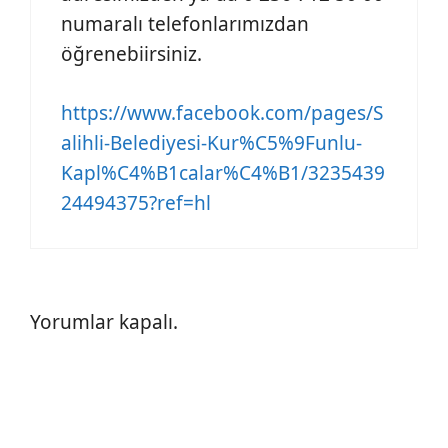
numaralı telefonlarımızdan
öğrenebiirsiniz.
https://www.facebook.com/pages/S
alihli-Belediyesi-Kur%C5%9Funlu-
Kapl%C4%B1calar%C4%B1/3235439
24494375?ref=hl
Yorumlar kapalı.