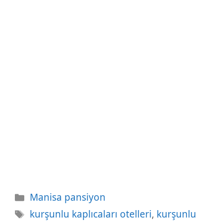
Kategoriler
Manisa pansiyon
Etiketler
kurşunlu kaplıcaları otelleri
,
kurşunlu