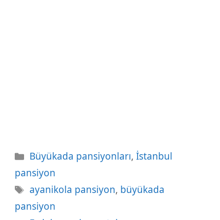
Kategoriler
Büyükada pansiyonları
,
İstanbul
pansiyon
Etiketler
ayanikola pansiyon
,
büyükada
pansiyon