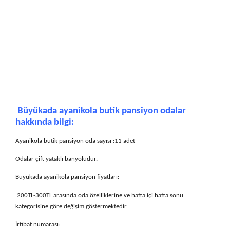
Büyükada ayanikola butik pansiyon odalar
hakkında bilgi:
Ayanikola butik pansiyon oda sayısı :11 adet
Odalar çift yataklı banyoludur.
Büyükada ayanikola pansiyon fiyatları:
200TL-300TL arasında oda özelliklerine ve hafta içi hafta sonu
kategorisine göre değişim göstermektedir.
İrtibat numarası: